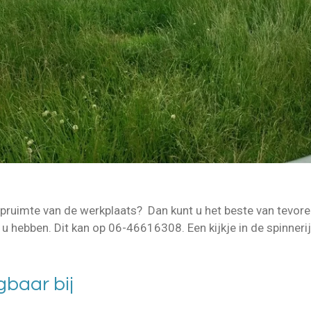
opruimte van de werkplaats? Dan kunt u het beste van tevoren
u hebben. Dit kan op 06-46616308. Een kijkje in de spinnerij 
gbaar bij