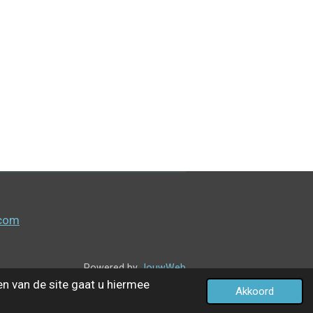
.com
Powered by
JouwWeb
en van de site gaat u hiermee
Akkoord