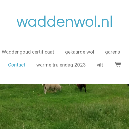
waddenwol.nl
Waddengoud certificaat
gekaarde wol
garens
Contact
warme truiendag 2023
vilt