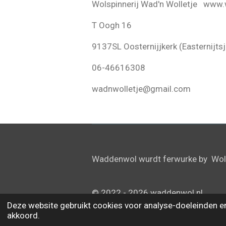
Wolspinnerij Wad'n Wolletje www.
T Oogh 16
9137SL Oosternijjkerk (Easternijtsj
06-46616308
wadnwolletje@gmail.com
Waddenwol wurdt ferwurke by Wolsp
© 2022 - 2026 waddenwol.nl
Deze website gebruikt cookies voor analyse-doeleinden en/
akkoord.