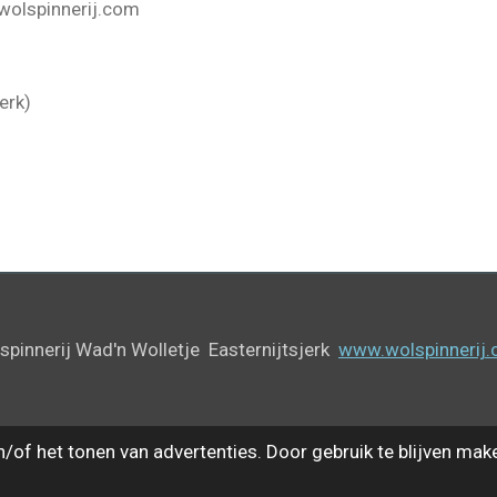
wolspinnerij.com
erk)
innerij Wad'n Wolletje Easternijtsjerk
www.wolspinnerij
of het tonen van advertenties. Door gebruik te blijven mak