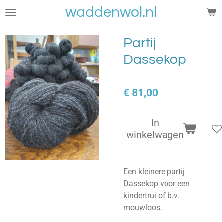
waddenwol.nl
Ga
direct
naar
Partij
de
Dassekop
hoofdinhoud
€ 81,00
In
winkelwagen
Een kleinere partij
Dassekop voor een
kindertrui of b.v.
mouwloos.