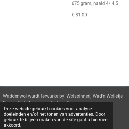
675 gram, naald 4/ 4.5
€ 81.00
Waddenwol wurdt ferwurke by Wolspinnerij Wad'n Wolletje
Easternijtsjerk
www.wolspinnerij.com
Deze website gebruikt cookies voor analyse-
doeleinden en/of het tonen van advertenties. Door
gebruik te blijven maken van de site gaat u hiermee
© 2022 - 2026 waddenwol.nl
akkoord.
Powered by
JouwWeb